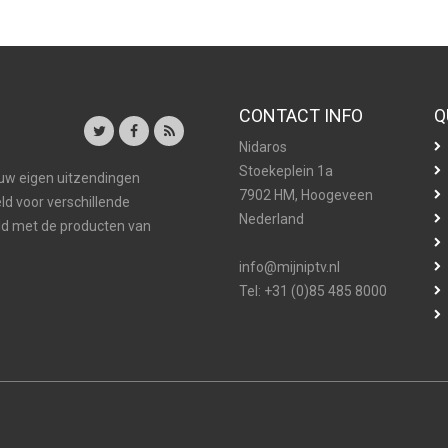
CONTACT INFO
Q
Nidaros
Stoekeplein 1a
 uw eigen uitzendingen
7902 HM, Hoogeveen
ld voor verschillende
Nederland
d met de producten van
info@mijniptv.nl
Tel: +31 (0)85 485 8000