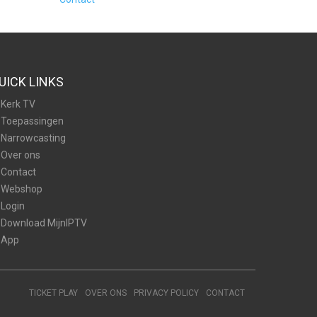
UICK LINKS
Kerk TV
Toepassingen
Narrowcasting
Over ons
Contact
Webshop
Login
Download MijnIPTV
App
TICKET PLAY
OVER ONS
PRIVACY POLICY
CONTACT