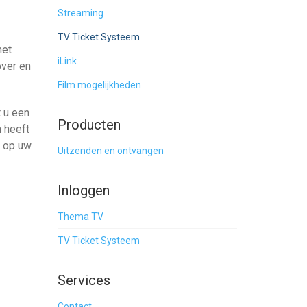
Streaming
TV Ticket Systeem
het
iLink
over en
Film mogelijkheden
t u een
Producten
n heeft
n op uw
Uitzenden en ontvangen
Inloggen
Thema TV
TV Ticket Systeem
Services
Contact