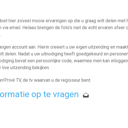
 doet hier zoveel mooie ervaringen op die u graag wilt delen met 
en via email. Helaas brengen de foto’s niet de echt ervaren sfeer 
.
igen account aan. Hierin creëert u uw eigen uitzending en maak
ilt delen. Nadat u uw uitnodiging heeft goedgekeurd en persone
tnodiging bevat een persoonlijke code, waarmee men kan inlogge
 live uitzending bekijken.
!Privé TV, de tv waarvan u de regisseur bent.
nformatie op te vragen