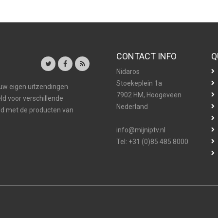
CONTACT INFO
Q
Nidaros
Stoekeplein 1a
 uw eigen uitzendingen
7902 HM, Hoogeveen
ld voor verschillende
Nederland
d met de producten van
info@mijniptv.nl
Tel: +31 (0)85 485 8000