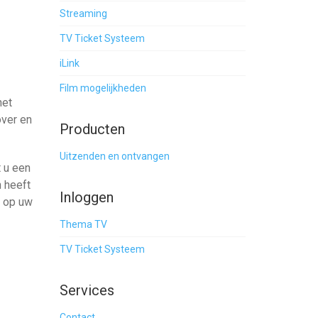
Streaming
TV Ticket Systeem
iLink
Film mogelijkheden
het
over en
Producten
Uitzenden en ontvangen
t u een
n heeft
Inloggen
n op uw
Thema TV
TV Ticket Systeem
Services
Contact