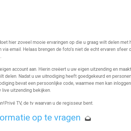
 doet hier zoveel mooie ervaringen op die u graag wilt delen met 
en via email. Helaas brengen de foto’s niet de echt ervaren sfeer 
.
igen account aan. Hierin creëert u uw eigen uitzending en maak
ilt delen. Nadat u uw uitnodiging heeft goedgekeurd en persone
tnodiging bevat een persoonlijke code, waarmee men kan inlogge
 live uitzending bekijken.
!Privé TV, de tv waarvan u de regisseur bent.
nformatie op te vragen