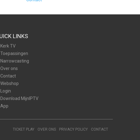
UICK LINKS
Kerk TV
Toepassingen
Narrowcasting
Over ons
Contact
Webshop
Login
Download MijnIPTV
App
TICKET PLAY
OVER ONS
PRIVACY POLICY
CONTACT